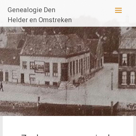
Ga
Genealogie Den
naar
de
Helder en Omstreken
inhoud