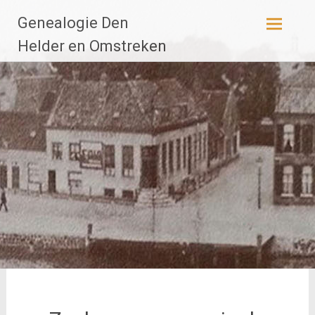
Ga
Genealogie Den
naar
de
Helder en Omstreken
inhoud