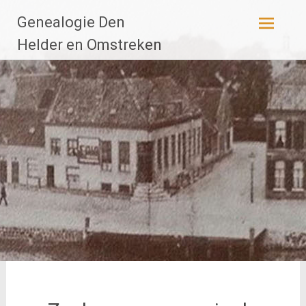
Ga
Genealogie Den
naar
de
Helder en Omstreken
inhoud