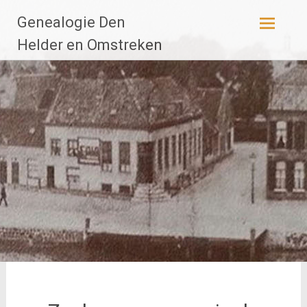
Ga
Genealogie Den
naar
de
Helder en Omstreken
inhoud