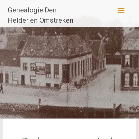
Ga
Genealogie Den
naar
de
Helder en Omstreken
inhoud