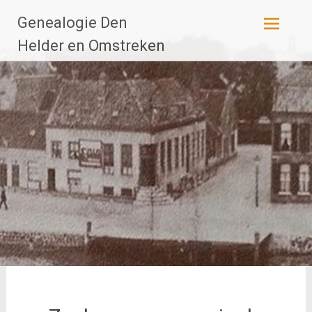
Ga
Genealogie Den
naar
de
Helder en Omstreken
inhoud