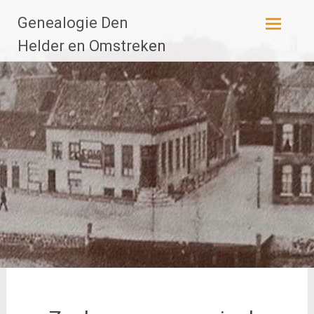
Ga
Genealogie Den
naar
de
Helder en Omstreken
inhoud