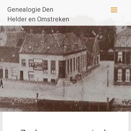
Ga
Genealogie Den
naar
de
Helder en Omstreken
inhoud