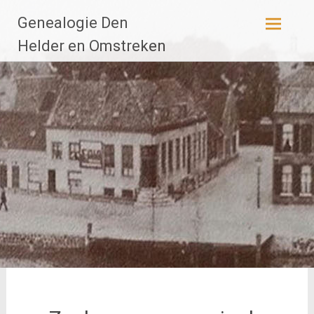
Ga
Genealogie Den
naar
de
Helder en Omstreken
inhoud