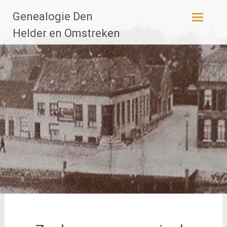
Ga
Genealogie Den
naar
de
Helder en Omstreken
inhoud