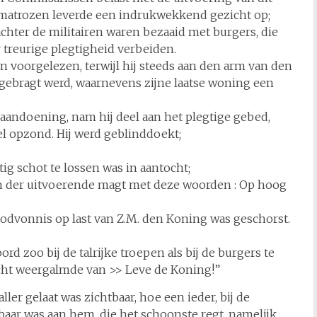
 matrozen leverde een indrukwekkend gezicht op;
chter de militairen waren bezaaid met burgers, die
 treurige plegtigheid verbeiden.
 voorgelezen, terwijl hij steeds aan den arm van den
ebragt werd, waarnevens zijne laatse woning een
aandoening, nam hij deel aan het plegtige gebed,
l opzond. Hij werd geblinddoekt;
 schot te lossen was in aantocht;
em der uitvoerende magt met deze woorden : Op hoog
oodvonnis op last van Z.M. den Koning was geschorst.
d zoo bij de talrijke troepen als bij de burgers te
ucht weergalmde van >> Leve de Koning!”
ller gelaat was zichtbaar, hoe een ieder, bij de
kbaar was aan hem, die het schoonste regt, namelijk