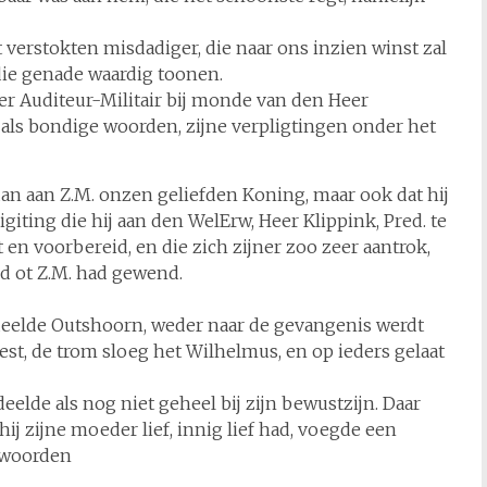
 verstokten misdadiger, die naar ons inzien winst zal
ie genade waardig toonen.
er Auditeur-Militair bij monde van den Heer
als bondige woorden, zijne verpligtingen onder het
dan aan Z.M. onzen geliefden Koning, maar ook dat hij
iting die hij aan den WelErw, Heer Klippink, Pred. te
en voorbereid, en die zich zijner zoo zeer aantrok,
d ot Z.M. had gewend.
rdeelde Outshoorn, weder naar de gevangenis werdt
st, de trom sloeg het Wilhelmus, en op ieders gelaat
elde als nog niet geheel bij zijn bewustzijn. Daar
j zijne moeder lief, innig lief had, voegde een
 woorden