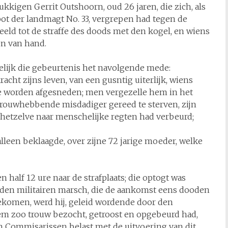
ukkigen Gerrit Outshoorn, oud 26 jaren, die zich, als
epot der landmagt No. 33, vergrepen had tegen de
eeld tot de straffe des doods met den kogel, en wiens
en van hand.
lijk die gebeurtenis het navolgende mede:
acht zijns leven, van een gusntig uiterlijk, wiens
 worden afgesneden; men vergezelle hem in het
erouwhebbende misdadiger gereed te sterven, zijn
j hetzelve naar menschelijke regten had verbeurd;
lleen beklaagde, over zijne 72 jarige moeder, welke
half 12 ure naar de strafplaats; die optogt was
or den militairen marsch, die de aankomst eens dooden
ngekomen, werd hij, geleid wordende door den
hem zoo trouw bezocht, getroost en opgebeurd had,
en Commisarissen belast met de uitvoering van dit