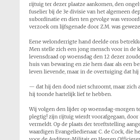
rijtuig ter dezer plaatze aankomen, den ongel
fuselier bij de 3e divisie van het algemeen d
subordinatie en dien ten gevolge was veroord
verzoek om lijfsgenade door Z.M. was gewez
Eene welonderrigte hand deelde ons betrekke
Men stelle zich een jong mensch voor in de kr
levensdraad op woensdag den 12 dezer zoude
huis van bewaring en zie hem daar als een b
leven lievende, maar in de overtuiging dat hi
— dat hij den dood niet schroomt, maar zich a
hij toonde hartelijk lief te hebben.
Wij volgen den lijder op woensdag-morgen ten 
plegtig! zijn rijtuig wierdt voorafgegaan, do
vermeldt. Op de plaats der tereftstelling aa
waardigen Evangeliedienaar C. de Cock, die 
voor de Auditeur-Militair en Heeren Officier