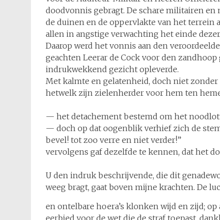
doodvonnis gebragt. De schare militairen en
de duinen en de oppervlakte van het terrein a
allen in angstige verwachting het einde dezer
Daarop werd het vonnis aan den veroordeelden
geachten Leerar de Cock voor den zandhoop g
indrukwekkend gezicht opleverde.
Met kalmte en gelatenheid, doch niet zonder 
hetwelk zijn zielenherder voor hem ten heme
— het detachement bestemd om het noodlottig
— doch op dat oogenblik verhief zich de st
bevel! tot zoo verre en niet verder!”
vervolgens gaf dezelfde te kennen, dat het d
U den indruk beschrijvende, die dit genadewoor
weeg bragt, gaat boven mijne krachten. De l
en ontelbare hoera’s klonken wijd en zijd; op a
eerbied voor de wet die de straf toepast, dan