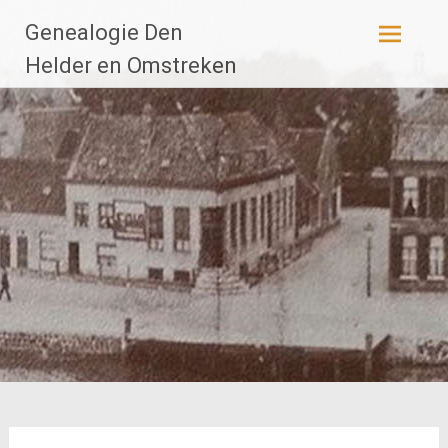
Ga
Genealogie Den
naar
de
Helder en Omstreken
inhoud